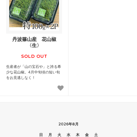
丹波篠山産 花山椒
〈生〉
SOLD OUT
生産者が「山の宝石や」と誇る希
少な花山椒。4月中旬頃の短い旬
をお見逃しなく！
2026年8月
日
月
火
水
木
金
土