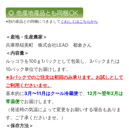
※別の産品との同梱につきまして
くわしくはこちらから
＜産地・生産農家＞
兵庫県稲美町 株式会社LEAD 都倉さん
＜内容量＞
ルッコラを100ｇ1パックとして包装し、3パックまたは
10パック単位でお届けします。
※3パックでのご注文は初回のみ承ります。お試しとして
ご利用くださいませ。
基本的に
3月〜11月はクール冷蔵便
で、
12月〜翌年2月は
常温便
でお届けします。
（発送時の気温によって変更をお願いする場合もありま
す。ご了承くださいませ。）
＜保存方法＞