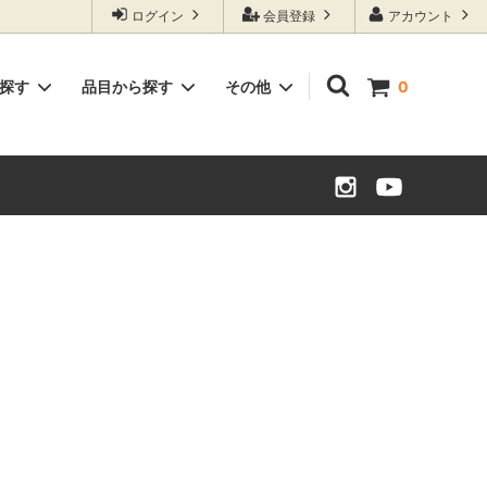
ログイン
会員登録
アカウント
ら探す
品目から探す
その他
0
個性派・レア野菜
水尾の柚子・柚子加工品
米
姫路太市産 朝掘り生たけのこ
兵庫県稲美町産 グランドペチカ