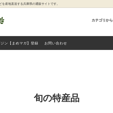
どを産地直送する兵庫県の通販サイトです。
カテゴリか
産品
ねぎ
ガイド
季節の野菜たち
丹波篠山産 丹波山の芋
お客様へ大切なお知らせです
ガジン【まめマガ】登録
お問い合わせ
ぐみ
こだわり加工品
山 手前味噌セット
コベクロ丹波黒納豆
その他
培完熟ブルーベリー
兵庫県稲美町産の野菜・加工品
ドビーンズ厳選】お正月食材たち
丹波篠山産 丹波栗
旬の特産品