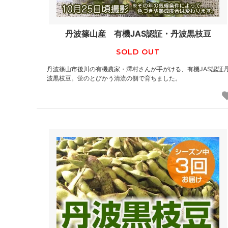
丹波篠山産 有機JAS認証・丹波黒枝豆
SOLD OUT
丹波篠山市後川の有機農家・澤村さんが手がける、有機JAS認証
波黒枝豆。蛍のとびかう清流の側で育ちました。