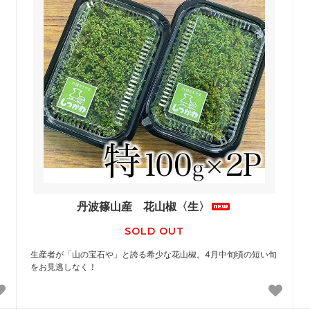
丹波篠山産 花山椒〈生〉
SOLD OUT
生産者が「山の宝石や」と誇る希少な花山椒。4月中旬頃の短い旬
をお見逃しなく！