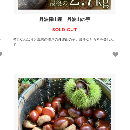
丹波篠山産 丹波山の芋
SOLD OUT
丹
強力なねばりと風味の濃さの丹波山の芋。濃厚なとろろを楽しん
で！