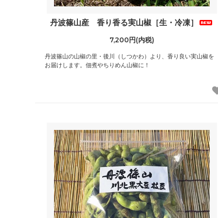
丹波篠山産 香り香る実山椒［生・冷凍］
7,200円(内税)
丹波篠山の山椒の里・後川（しつかわ）より、香り良い実山椒を
お届けします。佃煮やちりめん山椒に！