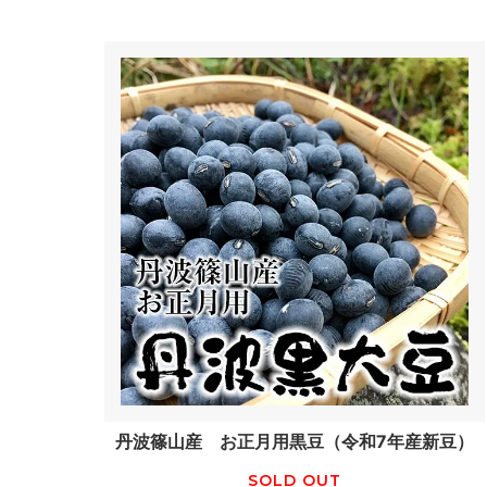
丹波篠山産 お正月用黒豆（令和7年産新豆）
SOLD OUT