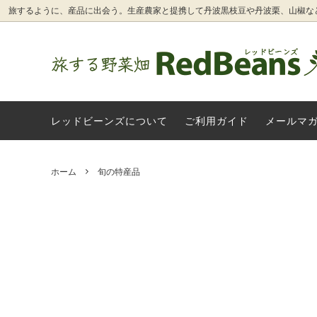
旅するように、産品に出会う。生産農家と提携して丹波黒枝豆や丹波栗、山椒な
発酵食品（味噌・糀など）
丹波篠山産 丹波黒枝豆（丹波黒大豆枝
旅する野菜畑レッドビーンズについて
旬の特
丹波太
ご利用
豆）
レッドビーンズについて
ご利用ガイド
メールマ
季節のフルーツ
山のめ
グリーンウェーブの農産加工品
丹波篠
卵
雑貨・
ホーム
旬の特産品
丹波篠山の実山椒・花山椒
有機栽
丹波市産 初夏の有機野菜（新にんに
【レッ
く・新玉ねぎ等）