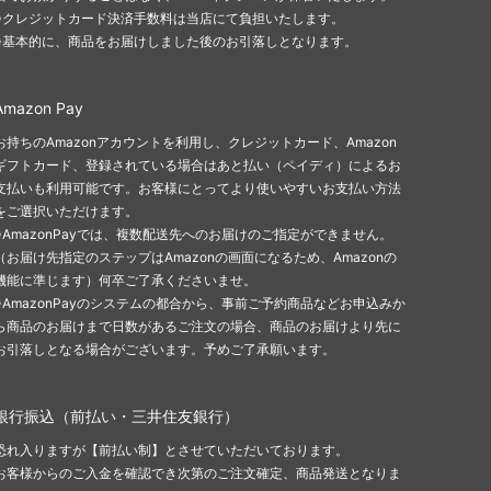
※クレジットカード決済手数料は当店にて負担いたします。
※基本的に、商品をお届けしました後のお引落しとなります。
Amazon Pay
お持ちのAmazonアカウントを利用し、クレジットカード、Amazon
ギフトカード、登録されている場合はあと払い（ペイディ）によるお
支払いも利用可能です。お客様にとってより使いやすいお支払い方法
をご選択いただけます。
※AmazonPayでは、複数配送先へのお届けのご指定ができません。
（お届け先指定のステップはAmazonの画面になるため、Amazonの
機能に準じます）何卒ご了承くださいませ。
※AmazonPayのシステムの都合から、事前ご予約商品などお申込みか
ら商品のお届けまで日数があるご注文の場合、商品のお届けより先に
お引落しとなる場合がございます。予めご了承願います。
銀行振込（前払い・三井住友銀行）
恐れ入りますが【前払い制】とさせていただいております。
お客様からのご入金を確認でき次第のご注文確定、商品発送となりま