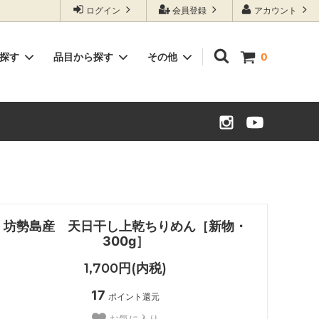
ログイン
会員登録
アカウント
ら探す
品目から探す
その他
0
個性派・レア野菜
水尾の柚子・柚子加工品
米
姫路太市産 朝掘り生たけのこ
兵庫県稲美町産 グランドペチカ
坊勢島産 天日干し上乾ちりめん［新物・
300g］
1,700円(内税)
17
ポイント還元
お気に入り