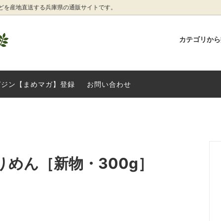
どを産地直送する兵庫県の通販サイトです。
カテゴリか
産品
ねぎ
ガイド
季節の野菜たち
丹波篠山産 丹波山の芋
お客様へ大切なお知らせです
ガジン【まめマガ】登録
お問い合わせ
ぐみ
こだわり加工品
山 手前味噌セット
コベクロ丹波黒納豆
その他
培完熟ブルーベリー
兵庫県稲美町産の野菜・加工品
ドビーンズ厳選】お正月食材たち
丹波篠山産 丹波栗
めん［新物・300g］