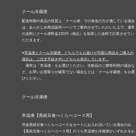
クール冷蔵便
配送時期や産品の性質上「クール便」での発送の方が適している場合
は、あらかじめ商品販売ぺージでご案内させていただいた上で、通常
の送料にクール便料金220円（税込）を加算した送料で計算させてい
ただきます。
※
常温便とクール冷蔵便、どちらでもお届けが可能な商品をご購入の
場合は、ご注文手続き中にどちらも表示しています。
通常は「常温便」をお選びください。生鮮品のご贈答利用の場合な
ど、お早いお受取りが確実でない場合などは「クール冷蔵便」をお選
びください。
クール冷凍便
常温便【黒枝豆食べくらべコース用】
丹波黒枝豆食べくらべコースをカートにお入れ頂いている場合のみ、
【黒枝豆食べくらべコース用】のうち常温便か冷蔵便かいずれかをお