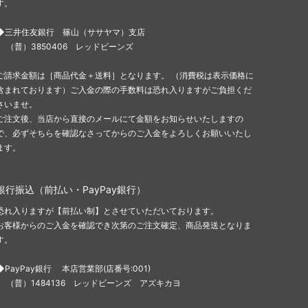
す。
◆三井住友銀行 篠山（ササヤマ）支店
（普）3850406 レッドビーンズ
ご請求金額は［商品代金＋送料］となります。 （消費税は表示価格に
含まれております）ご入金の際の手数料は恐れ入りますがご負担くだ
さいませ。
ご注文後、当店から直接のメールにて金額をお知らせいたしますの
で、必ずそちらを確認なさってからのご入金をよろしくお願いいたし
ます。
銀行振込（前払い・PayPay銀行）
恐れ入りますが【前払い制】とさせていただいております。
お客様からのご入金を確認でき次第のご注文確定、商品発送となりま
す。
◆PayPay銀行 本店営業部(店番号:001)
（普）1484136 レッドビーンズ アズキカヨ