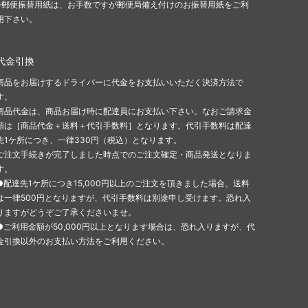
※郵便振替用紙は、お手数ですが郵便局備え付けのお振替用紙をご利
用下さい。
代金引換
商品をお届けするドライバーに代金をお支払いいただく決済方法で
す。
商品代金は、商品お届け時に配達員にお支払い下さい。なおご請求金
額は［商品代金＋送料＋代引手数料］となります。代引手数料は配達
先1ケ所につき、一律330円（税込）となります。
ご注文手続きが完了しました時点でのご注文確定・商品発送となりま
す。
●配達先1ケ所につき15,000円以上のご注文を頂きました場合、送料
は一律500円となりますが、代引手数料は別途申し受けます。恐れ入
りますがどうぞご了承くださいませ。
●ご利用金額が50,000円以上となります場合は、恐れ入りますが、代
金引換以外のお支払い方法をご利用ください。