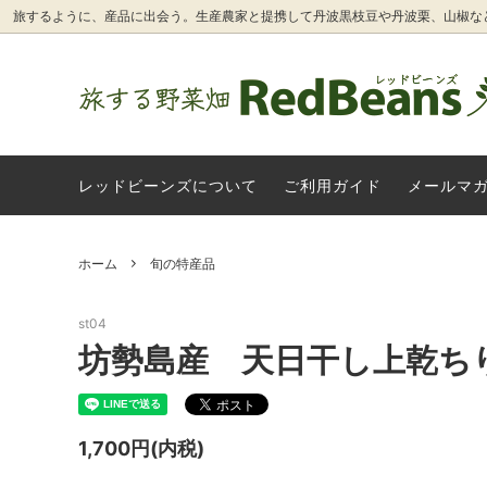
旅するように、産品に出会う。生産農家と提携して丹波黒枝豆や丹波栗、山椒な
発酵食品（味噌・糀など）
丹波篠山産 丹波黒枝豆（丹波黒大豆枝
旅する野菜畑レッドビーンズについて
旬の特
丹波太
ご利用
豆）
レッドビーンズについて
ご利用ガイド
メールマ
季節のフルーツ
山のめ
グリーンウェーブの農産加工品
丹波篠
卵
雑貨・
ホーム
旬の特産品
丹波篠山の実山椒・花山椒
有機栽
丹波市産 初夏の有機野菜（新にんに
【レッ
st04
く・新玉ねぎ等）
坊勢島産 天日干し上乾ちり
1,700円(内税)