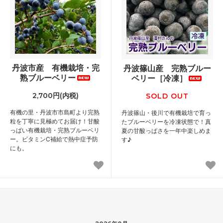
丹波市産 有機栽培・完
丹波篠山産 完熟ブルー
熟ブルーベリー
ベリー［冷凍］
2,700円(内税)
SOLD OUT
有機の里・丹波市市島町より完熟
丹波篠山・後川で有機栽培で育っ
粒を丁寧に見極めてお届け！甘酸
たブルーベリーを冷凍状態で！真
っぱい有機栽培・完熟ブルーベリ
夏の甘酸っぱさを一年中楽しめま
ー。ビタミンC補給で熱中症予防
す♪
にも。