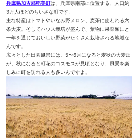
兵庫県加古郡稲美町
は、兵庫県南部に位置する、人口約
3万人ほどのちいさな町です。
主な特産はトマトやいなみ野メロン、麦茶に使われる六
条大麦。そしてハウス栽培が盛んで、葉物に果菜類にと
一年を通じておいしい野菜がたくさん栽培される地域な
んです。
広々とした田園風景には、5〜6月になると麦秋の大麦畑
が、秋になると町花のコスモスが見頃となり、風景を楽
しみに町を訪れる人も多いんですよ。