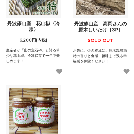
丹波篠山産 花山椒〈冷
丹波篠山産 高岡さんの
凍〉
原木しいたけ［3P］
6,200円(内税)
SOLD OUT
生産者が「山の宝石や」と誇る希
お鍋に、焼き椎茸に。原木栽培独
少な花山椒。冷凍保存で一年中楽
特の香りと食感、後味まで残る幸
しめます！
福感を体験ください！